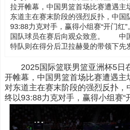
拉开帷幕，中国男篮首场比赛遭遇主
东道主在赛末阶段的强烈反扑，中国
93:88力克对手，赢得小组赛“开
国队球员在赛后向观众致意。 中
特队则在得分后卫拉赫曼的带领下先
2025国际篮联男篮亚洲杯5日
开帷幕，中国男篮首场比赛遭遇主
对东道主在赛末阶段的强烈反扑，
终以93:88力克对手，赢得小组赛“