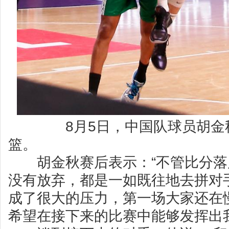
8月5日，中国队球员胡金秋
篮。
胡金秋赛后表示：“不管比分落
没有放弃，都是一如既往地去拼对
成了很大的压力，第一场大家还在
希望在接下来的比赛中能够发挥出