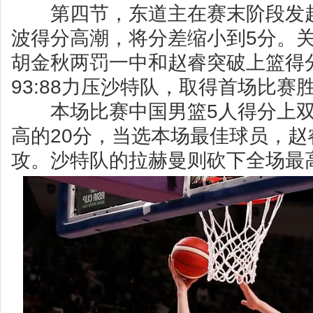
第四节，东道主在赛末阶段发起
波得分高潮，将分差缩小到5分。
胡金秋两罚一中和赵睿突破上篮得
93:88力压沙特队，取得首场比赛
本场比赛中国男篮5人得分上双
高的20分，当选本场最佳球员，赵
攻。沙特队的拉赫曼则砍下全场最高