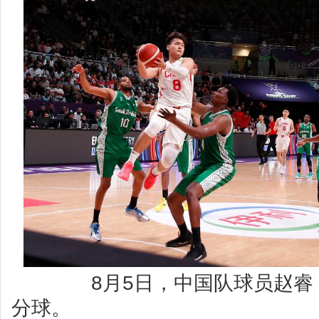
8月5日，中国队球员赵睿（
分球。